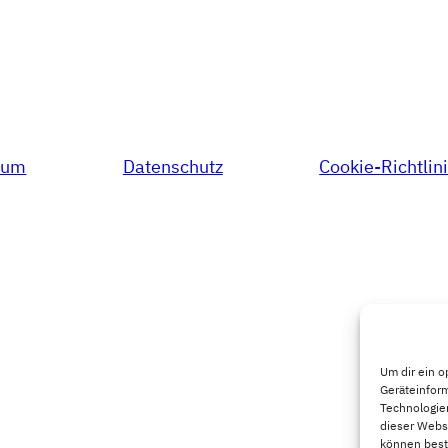
sum
Datenschutz
Cookie-Richtlin
Um dir ein o
Geräteinfor
Technologien
dieser Websi
können best