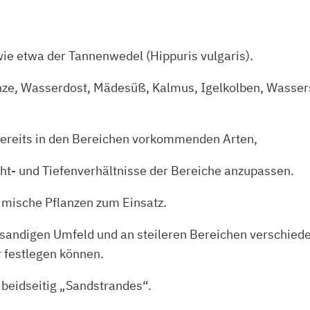
ie etwa der Tannenwedel (Hippuris vulgaris).
nze, Wasserdost, Mädesüß, Kalmus, Igelkolben, Wassers
 bereits in den Bereichen vorkommenden Arten,
cht- und Tiefenverhältnisse der Bereiche anzupassen.
imische Pflanzen zum Einsatz.
 sandigen Umfeld und an steileren Bereichen verschied
r festlegen können.
h beidseitig „Sandstrandes“.