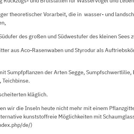
ung Rückzugs- und Brutstätten für Wasservögel und Leb
er theoretischer Vorarbeit, die in wasser- und lands
en,
üdufer des großen und Südwestufer des kleinen Sees z
gitter aus Aco-Rasenwaben und Styrodur als Auftriebskör
mit Sumpfpflanzen der Arten Segge, Sumpfschwertlilie, B
 Teichbinse.
cheiterten kläglich.
n wir die Inseln heute nicht mehr mit einem Pflanzgitt
 alternative kunststoffreie Möglichkeiten mit Schaumg
index.php/de/)