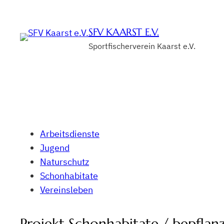
Zum
Inhalt
SFV KAARST E.V.
springen
Sportfischerverein Kaarst e.V.
Arbeitsdienste
Jugend
Naturschutz
Schonhabitate
Vereinsleben
Projekt Schonhabitate / bepfla