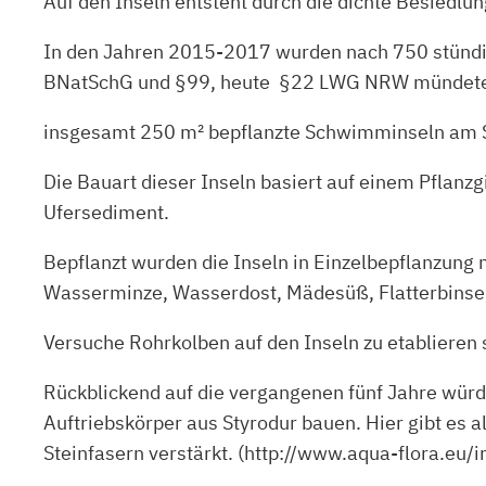
Auf den Inseln entsteht durch die dichte Besiedl
In den Jahren 2015-2017 wurden nach 750 stündig
BNatSchG und §99, heute §22 LWG NRW mündet
insgesamt 250 m² bepflanzte Schwimminseln am S
Die Bauart dieser Inseln basiert auf einem Pflanz
Ufersediment.
Bepflanzt wurden die Inseln in Einzelbepflanzung 
Wasserminze, Wasserdost, Mädesüß, Flatterbinse,
Versuche Rohrkolben auf den Inseln zu etablieren s
Rückblickend auf die vergangenen fünf Jahre würde
Auftriebskörper aus Styrodur bauen. Hier gibt es
Steinfasern verstärkt. (http://www.aqua-flora.eu/